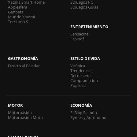
Xataka Smart Home
3DJuegos PC
Applesfera
3DJuegos Guías
Genbeta
Mundo Xiaomi
Territorio S
ENTRETENIMIENTO
Sensacine
Espinof
GASTRONOMÍA
ESTILO DE VIDA
Directo al Paladar
Vitónica
Trendencias
Decoesfera
Compradiccion
Poprosa
MOTOR
ECONOMÍA
Motorpasión
El Blog Salmón
Motorpasión Moto
Pymes y Autónomos