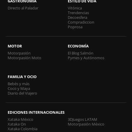
GASTRONOMÍA
ESTILO DE VIDA
Directo al Paladar
Vitónica
Trendencias
Decoesfera
Compradiccion
Poprosa
MOTOR
ECONOMÍA
Motorpasión
El Blog Salmón
Motorpasión Moto
Pymes y Autónomos
FAMILIA Y OCIO
Bebés y más
Coco y Maya
Diario del Viajero
EDICIONES INTERNACIONALES
Xataka México
3DJuegos LATAM
Xataka On
Motorpasión México
Xataka Colombia