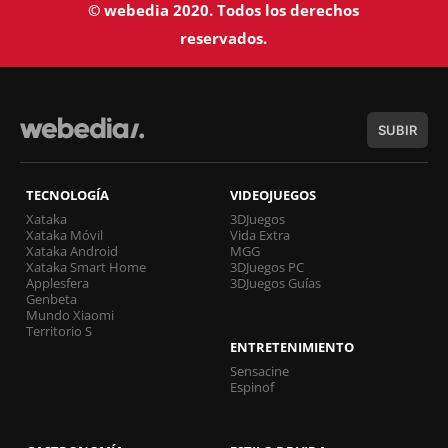
© webedia 2020. Todos los derechos
reservados.
SUBIR
TECNOLOGÍA
VIDEOJUEGOS
Xataka
3DJuegos
Xataka Móvil
Vida Extra
Xataka Android
MGG
Xataka Smart Home
3DJuegos PC
Applesfera
3DJuegos Guías
Genbeta
Mundo Xiaomi
Territorio S
ENTRETENIMIENTO
Sensacine
Espinof