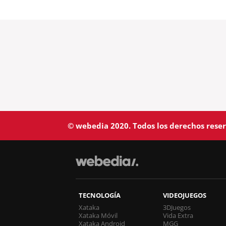
© webedia 2020. Todos los derechos rese
TECNOLOGÍA
VIDEOJUEGOS
Xataka
3DJuegos
Xataka Móvil
Vida Extra
Xataka Android
MGG