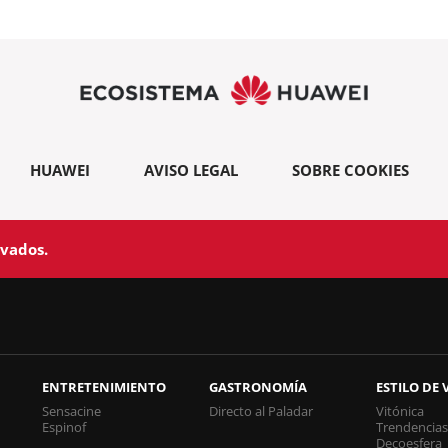
HUAWEI
AVISO LEGAL
SOBRE COOKIES
rvados.
ENTRETENIMIENTO
GASTRONOMÍA
ESTILO DE 
Sensacine
Directo al Paladar
Vitónica
Espinof
Trendencia
Decoesfera