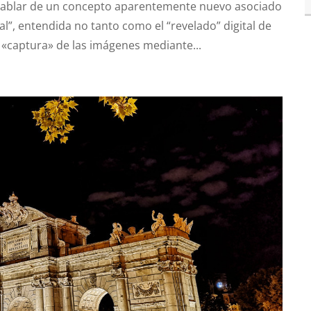
hablar de un concepto aparentemente nuevo asociado
nal”, entendida no tanto como el “revelado” digital de
a «captura» de las imágenes mediante...