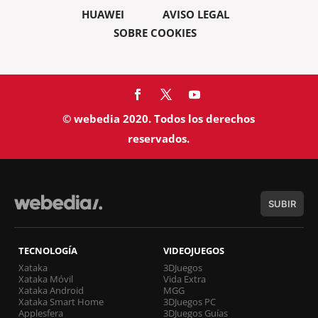
HUAWEI
AVISO LEGAL
SOBRE COOKIES
© webedia 2020. Todos los derechos
reservados.
SUBIR
TECNOLOGÍA
VIDEOJUEGOS
Xataka
3DJuegos
Xataka Móvil
Vida Extra
Xataka Android
MGG
Xataka Smart Home
3DJuegos PC
Applesfera
3DJuegos Guías