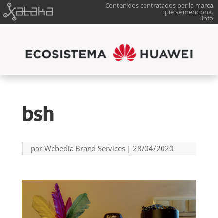
Contenidos contratados por la marca
que se menciona.
+info
bsh
por
Webedia Brand Services
|
28/04/2020