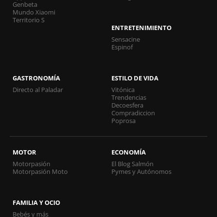
Genbeta
Mundo Xiaomi
Territorio S
ENTRETENIMIENTO
Sensacine
Espinof
GASTRONOMÍA
ESTILO DE VIDA
Directo al Paladar
Vitónica
Trendencias
Decoesfera
Compradiccion
Poprosa
MOTOR
ECONOMÍA
Motorpasión
El Blog Salmón
Motorpasión Moto
Pymes y Autónomos
FAMILIA Y OCIO
Bebés y más