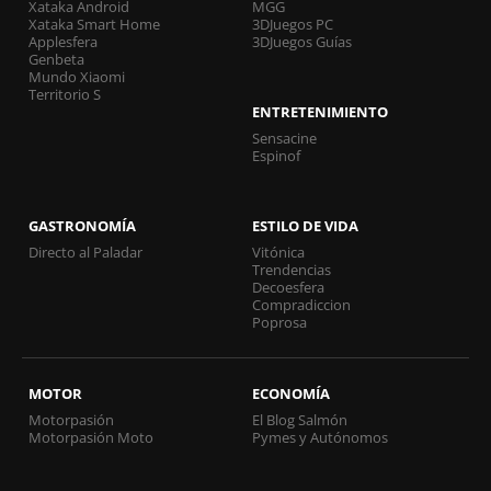
Xataka Android
MGG
Xataka Smart Home
3DJuegos PC
Applesfera
3DJuegos Guías
Genbeta
Mundo Xiaomi
Territorio S
ENTRETENIMIENTO
Sensacine
Espinof
GASTRONOMÍA
ESTILO DE VIDA
Directo al Paladar
Vitónica
Trendencias
Decoesfera
Compradiccion
Poprosa
MOTOR
ECONOMÍA
Motorpasión
El Blog Salmón
Motorpasión Moto
Pymes y Autónomos