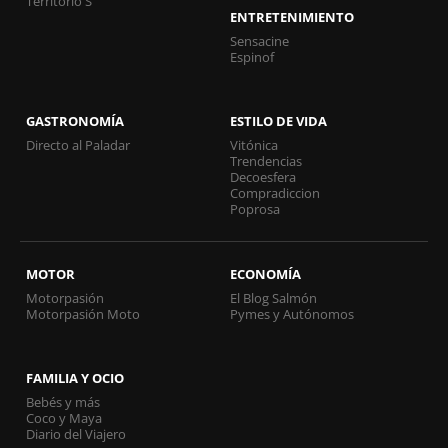
Territorio S
ENTRETENIMIENTO
Sensacine
Espinof
GASTRONOMÍA
ESTILO DE VIDA
Directo al Paladar
Vitónica
Trendencias
Decoesfera
Compradiccion
Poprosa
MOTOR
ECONOMÍA
Motorpasión
El Blog Salmón
Motorpasión Moto
Pymes y Autónomos
FAMILIA Y OCIO
Bebés y más
Coco y Maya
Diario del Viajero