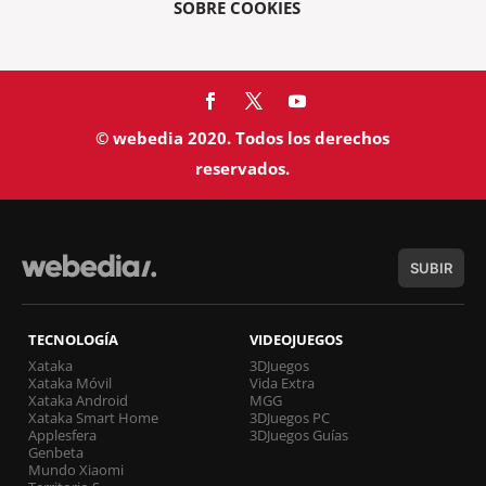
SOBRE COOKIES
© webedia 2020. Todos los derechos
reservados.
SUBIR
TECNOLOGÍA
VIDEOJUEGOS
Xataka
3DJuegos
Xataka Móvil
Vida Extra
Xataka Android
MGG
Xataka Smart Home
3DJuegos PC
Applesfera
3DJuegos Guías
Genbeta
Mundo Xiaomi