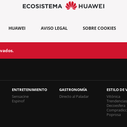
HUAWEI
AVISO LEGAL
SOBRE COOKIES
rvados.
ENTRETENIMIENTO
GASTRONOMÍA
ESTILO DE 
Sensacine
Directo al Paladar
Vitónica
Espinof
Trendencia
Decoesfera
Compradicc
Poprosa