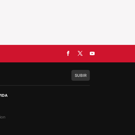
SUBIR
VIDA
s
ion