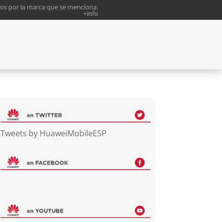
os por la marca que se menciona.
+info
Tweets by HuaweiMobileESP