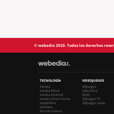
© webedia 2020. Todos los derechos rese
TECNOLOGÍA
VIDEOJUEGOS
Xataka
3DJuegos
Xataka Móvil
Vida Extra
Xataka Android
MGG
Xataka Smart Home
3DJuegos PC
Applesfera
3DJuegos Guías
Genbeta
Mundo Xiaomi