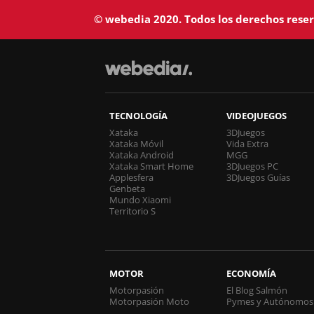
© webedia 2020. Todos los derechos rese
TECNOLOGÍA
VIDEOJUEGOS
Xataka
3DJuegos
Xataka Móvil
Vida Extra
Xataka Android
MGG
Xataka Smart Home
3DJuegos PC
Applesfera
3DJuegos Guías
Genbeta
Mundo Xiaomi
Territorio S
MOTOR
ECONOMÍA
Motorpasión
El Blog Salmón
Motorpasión Moto
Pymes y Autónomos