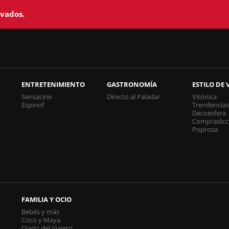
rvados.
ENTRETENIMIENTO
GASTRONOMÍA
ESTILO DE 
Sensacine
Directo al Paladar
Vitónica
Espinof
Trendencia
Decoesfera
Compradicc
Poprosa
FAMILIA Y OCIO
Bebés y más
Coco y Maya
Diario del Viajero