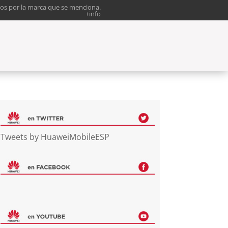
os por la marca que se menciona.
+info
Tweets by HuaweiMobileESP