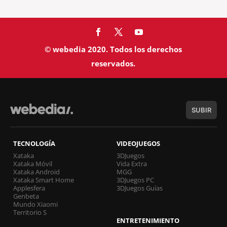
© webedia 2020. Todos los derechos
reservados.
SUBIR
TECNOLOGÍA
VIDEOJUEGOS
Xataka
3DJuegos
Xataka Móvil
Vida Extra
Xataka Android
MGG
Xataka Smart Home
3DJuegos PC
Applesfera
3DJuegos Guías
Genbeta
Mundo Xiaomi
Territorio S
ENTRETENIMIENTO