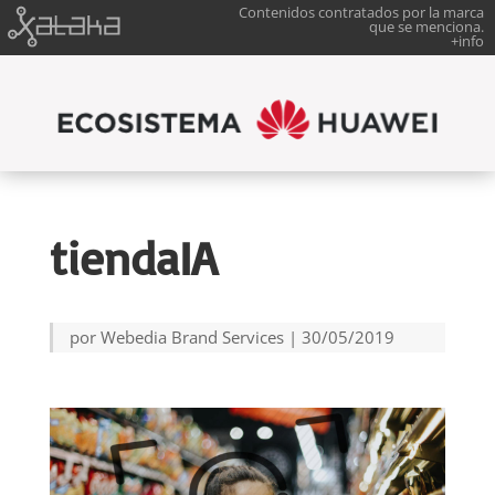
Contenidos contratados por la marca
que se menciona.
+info
tiendaIA
por
Webedia Brand Services
|
30/05/2019