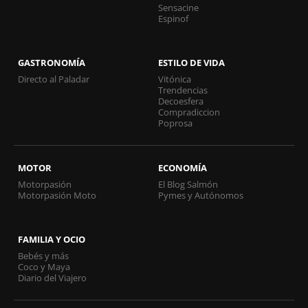
Sensacine
Espinof
GASTRONOMÍA
ESTILO DE VIDA
Directo al Paladar
Vitónica
Trendencias
Decoesfera
Compradiccion
Poprosa
MOTOR
ECONOMÍA
Motorpasión
El Blog Salmón
Motorpasión Moto
Pymes y Autónomos
FAMILIA Y OCIO
Bebés y más
Coco y Maya
Diario del Viajero