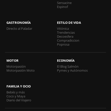
Sensacine
Espinof
GASTRONOMÍA
ESTILO DE VIDA
Directo al Paladar
Vitónica
Trendencias
Decoesfera
Compradiccion
Poprosa
MOTOR
ECONOMÍA
Motorpasión
El Blog Salmón
Motorpasión Moto
Pymes y Autónomos
FAMILIA Y OCIO
Bebés y más
Coco y Maya
Diario del Viajero