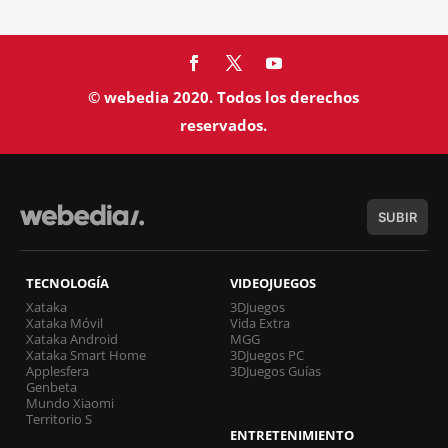
© webedia 2020. Todos los derechos
reservados.
SUBIR
TECNOLOGÍA
VIDEOJUEGOS
Xataka
3DJuegos
Xataka Móvil
Vida Extra
Xataka Android
MGG
Xataka Smart Home
3DJuegos PC
Applesfera
3DJuegos Guías
Genbeta
Mundo Xiaomi
Territorio S
ENTRETENIMIENTO