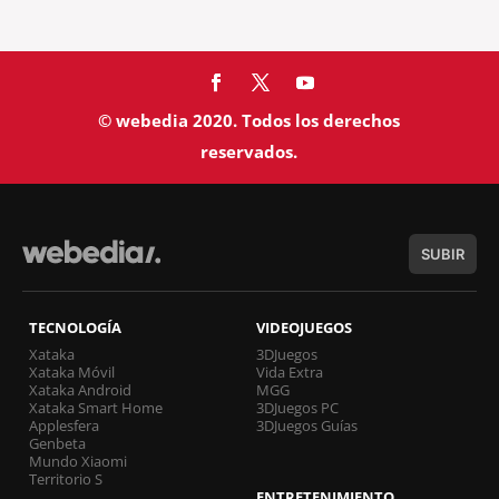
© webedia 2020. Todos los derechos
reservados.
SUBIR
TECNOLOGÍA
VIDEOJUEGOS
Xataka
3DJuegos
Xataka Móvil
Vida Extra
Xataka Android
MGG
Xataka Smart Home
3DJuegos PC
Applesfera
3DJuegos Guías
Genbeta
Mundo Xiaomi
Territorio S
ENTRETENIMIENTO