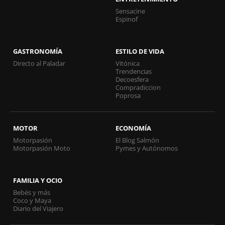
Sensacine
Espinof
GASTRONOMÍA
ESTILO DE VIDA
Directo al Paladar
Vitónica
Trendencias
Decoesfera
Compradiccion
Poprosa
MOTOR
ECONOMÍA
Motorpasión
El Blog Salmón
Motorpasión Moto
Pymes y Autónomos
FAMILIA Y OCIO
Bebés y más
Coco y Maya
Diario del Viajero