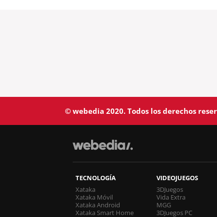
© webedia 2020. Todos los derechos rese
TECNOLOGÍA
VIDEOJUEGOS
Xataka
3DJuegos
Xataka Móvil
Vida Extra
Xataka Android
MGG
Xataka Smart Home
3DJuegos PC