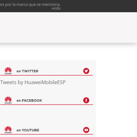
os por la marca que se menciona.
+info
Tweets by HuaweiMobileESP