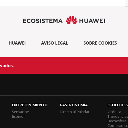
HUAWEI
AVISO LEGAL
SOBRE COOKIES
rvados.
ENTRETENIMIENTO
GASTRONOMÍA
ESTILO DE 
Sensacine
Directo al Paladar
Vitónica
Espinof
Trendencia
Decoesfera
Compradicc