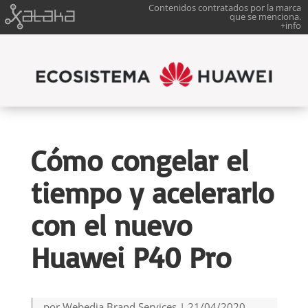
Contenidos contratados por la marca
que se menciona.
+info
Cómo congelar el
tiempo y acelerarlo
con el nuevo
Huawei P40 Pro
por
Webedia Brand Services
|
21/04/2020