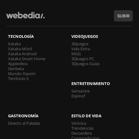
SUBIR
TECNOLOGÍA
VIDEOJUEGOS
Xataka
3DJuegos
Xataka Móvil
Vida Extra
Xataka Android
MGG
Xataka Smart Home
3DJuegos PC
Applesfera
3DJuegos Guías
Genbeta
Mundo Xiaomi
Territorio S
ENTRETENIMIENTO
Sensacine
Espinof
GASTRONOMÍA
ESTILO DE VIDA
Directo al Paladar
Vitónica
Trendencias
Decoesfera
Compradiccion