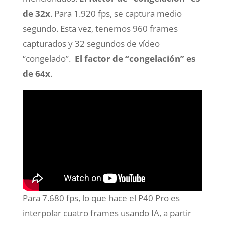
de 32x
. Para 1.920 fps, se captura medio
segundo. Esta vez, tenemos 960 frames
capturados y 32 segundos de vídeo
“congelado”.
El factor de “congelación” es
de 64x
.
Para 7.680 fps, lo que hace el P40 Pro es
interpolar cuatro frames usando IA, a partir