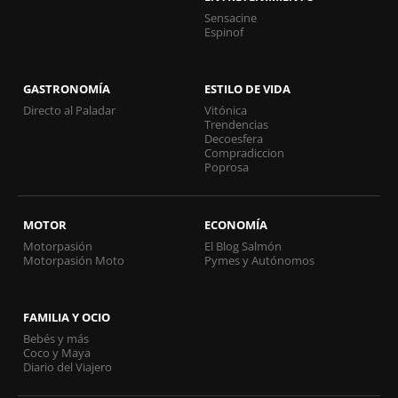
Sensacine
Espinof
GASTRONOMÍA
ESTILO DE VIDA
Directo al Paladar
Vitónica
Trendencias
Decoesfera
Compradiccion
Poprosa
MOTOR
ECONOMÍA
Motorpasión
El Blog Salmón
Motorpasión Moto
Pymes y Autónomos
FAMILIA Y OCIO
Bebés y más
Coco y Maya
Diario del Viajero