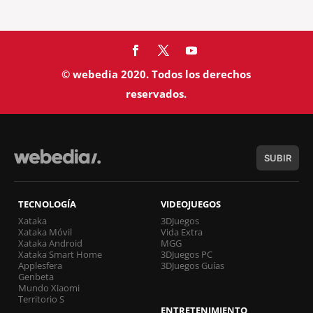
© webedia 2020. Todos los derechos
reservados.
SUBIR
TECNOLOGÍA
VIDEOJUEGOS
Xataka
3DJuegos
Xataka Móvil
Vida Extra
Xataka Android
MGG
Xataka Smart Home
3DJuegos PC
Applesfera
3DJuegos Guías
Genbeta
Mundo Xiaomi
Territorio S
ENTRETENIMIENTO