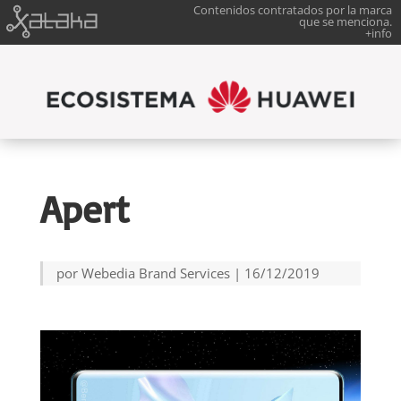
Contenidos contratados por la marca
que se menciona.
+info
Apert
por
Webedia Brand Services
|
16/12/2019