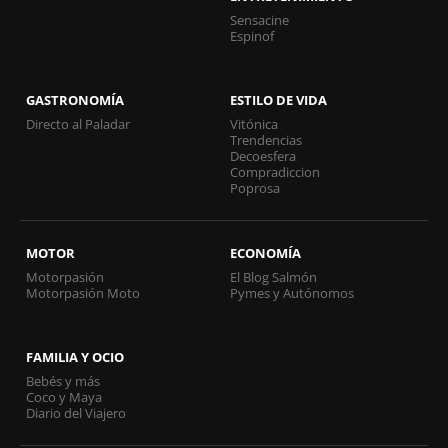
Sensacine
Espinof
GASTRONOMÍA
ESTILO DE VIDA
Directo al Paladar
Vitónica
Trendencias
Decoesfera
Compradiccion
Poprosa
MOTOR
ECONOMÍA
Motorpasión
El Blog Salmón
Motorpasión Moto
Pymes y Autónomos
FAMILIA Y OCIO
Bebés y más
Coco y Maya
Diario del Viajero