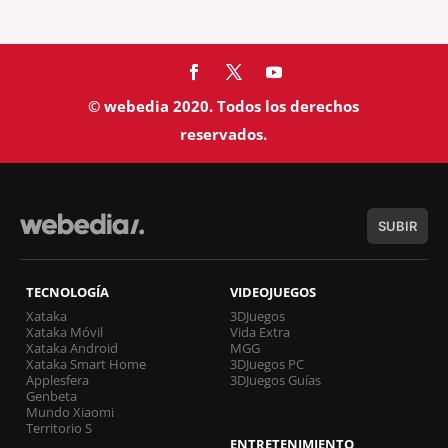
© webedia 2020. Todos los derechos
reservados.
SUBIR
TECNOLOGÍA
VIDEOJUEGOS
Xataka
3DJuegos
Xataka Móvil
Vida Extra
Xataka Android
MGG
Xataka Smart Home
3DJuegos PC
Applesfera
3DJuegos Guías
Genbeta
Mundo Xiaomi
Territorio S
ENTRETENIMIENTO