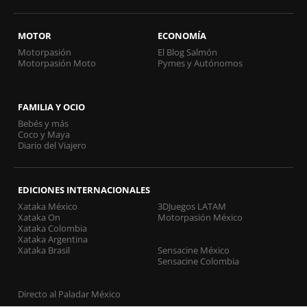
MOTOR
ECONOMÍA
Motorpasión
El Blog Salmón
Motorpasión Moto
Pymes y Autónomos
FAMILIA Y OCIO
Bebés y más
Coco y Maya
Diario del Viajero
EDICIONES INTERNACIONALES
Xataka México
3DJuegos LATAM
Xataka On
Motorpasión México
Xataka Colombia
Xataka Argentina
Xataka Brasil
Sensacine México
Sensacine Colombia
Directo al Paladar México