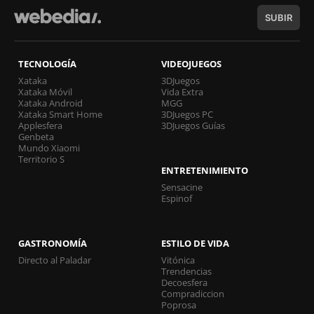
SUBIR
TECNOLOGÍA
VIDEOJUEGOS
Xataka
3DJuegos
Xataka Móvil
Vida Extra
Xataka Android
MGG
Xataka Smart Home
3DJuegos PC
Applesfera
3DJuegos Guías
Genbeta
Mundo Xiaomi
Territorio S
ENTRETENIMIENTO
Sensacine
Espinof
GASTRONOMÍA
ESTILO DE VIDA
Directo al Paladar
Vitónica
Trendencias
Decoesfera
Compradiccion
Poprosa