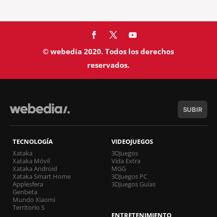
© webedia 2020. Todos los derechos
reservados.
SUBIR
TECNOLOGÍA
VIDEOJUEGOS
Xataka
3DJuegos
Xataka Móvil
Vida Extra
Xataka Android
MGG
Xataka Smart Home
3DJuegos PC
Applesfera
3DJuegos Guías
Genbeta
Mundo Xiaomi
Territorio S
ENTRETENIMIENTO