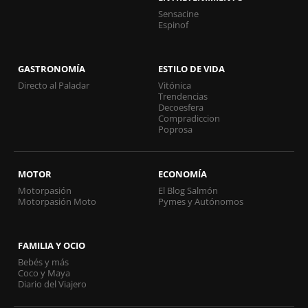
Sensacine
Espinof
GASTRONOMÍA
ESTILO DE VIDA
Directo al Paladar
Vitónica
Trendencias
Decoesfera
Compradiccion
Poprosa
MOTOR
ECONOMÍA
Motorpasión
El Blog Salmón
Motorpasión Moto
Pymes y Autónomos
FAMILIA Y OCIO
Bebés y más
Coco y Maya
Diario del Viajero