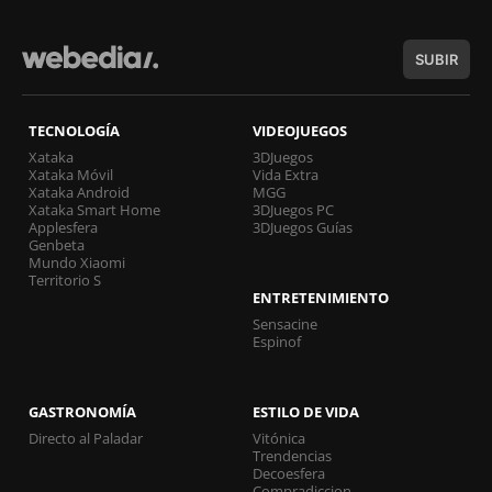
SUBIR
TECNOLOGÍA
VIDEOJUEGOS
Xataka
3DJuegos
Xataka Móvil
Vida Extra
Xataka Android
MGG
Xataka Smart Home
3DJuegos PC
Applesfera
3DJuegos Guías
Genbeta
Mundo Xiaomi
Territorio S
ENTRETENIMIENTO
Sensacine
Espinof
GASTRONOMÍA
ESTILO DE VIDA
Directo al Paladar
Vitónica
Trendencias
Decoesfera
Compradiccion