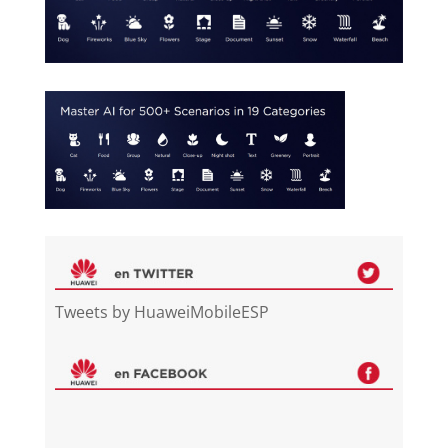
Tweets by HuaweiMobileESP