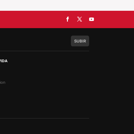
SUBIR
VIDA
s
ion