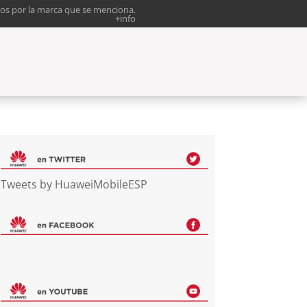
os por la marca que se menciona.
+info
Tweets by HuaweiMobileESP