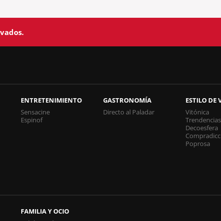
rvados.
ENTRETENIMIENTO
GASTRONOMÍA
ESTILO DE 
Sensacine
Directo al Paladar
Vitónica
Espinof
Trendencia
Decoesfera
Compradicc
Poprosa
FAMILIA Y OCIO