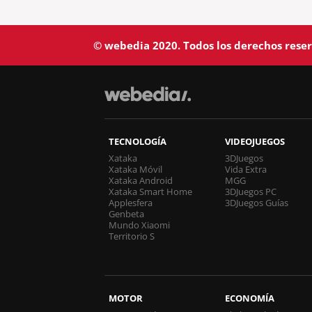
© webedia 2020. Todos los derechos rese
TECNOLOGÍA
VIDEOJUEGOS
Xataka
3DJuegos
Xataka Móvil
Vida Extra
Xataka Android
MGG
Xataka Smart Home
3DJuegos PC
Applesfera
3DJuegos Guías
Genbeta
Mundo Xiaomi
Territorio S
MOTOR
ECONOMÍA