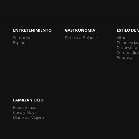
ENTRETENIMIENTO
GASTRONOMÍA
ESTILO DE 
Sensacine
Directo al Paladar
Vitónica
Espinof
Trendencia
Decoesfera
Compradicc
Poprosa
FAMILIA Y OCIO
Bebés y más
Coco y Maya
Diario del Viajero