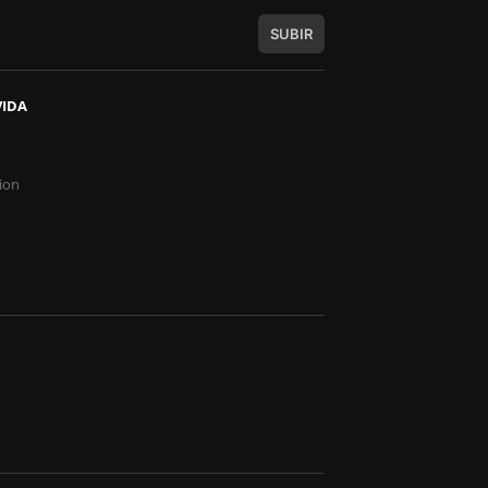
SUBIR
VIDA
s
ion