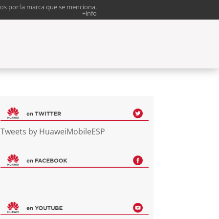
os por la marca que se menciona.
+info
Tweets by HuaweiMobileESP