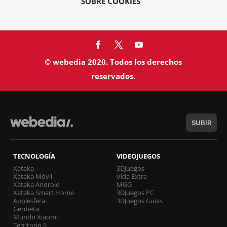
SOBRE COOKIES
© webedia 2020. Todos los derechos
reservados.
SUBIR
TECNOLOGÍA
VIDEOJUEGOS
Xataka
3DJuegos
Xataka Móvil
Vida Extra
Xataka Android
MGG
Xataka Smart Home
3DJuegos PC
Applesfera
3DJuegos Guías
Genbeta
Mundo Xiaomi
Territorio S