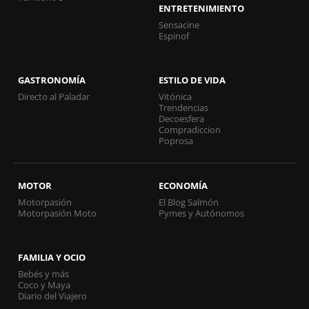
ENTRETENIMIENTO
Sensacine
Espinof
GASTRONOMÍA
ESTILO DE VIDA
Directo al Paladar
Vitónica
Trendencias
Decoesfera
Compradiccion
Poprosa
MOTOR
ECONOMÍA
Motorpasión
El Blog Salmón
Motorpasión Moto
Pymes y Autónomos
FAMILIA Y OCIO
Bebés y más
Coco y Maya
Diario del Viajero