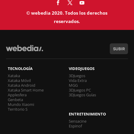
© webedia 2020. Todos los derechos
reservados.
SUBIR
TECNOLOGÍA
VIDEOJUEGOS
Xataka
3DJuegos
Xataka Móvil
Vida Extra
Xataka Android
MGG
Xataka Smart Home
3DJuegos PC
Applesfera
3DJuegos Guías
Genbeta
Mundo Xiaomi
Territorio S
ENTRETENIMIENTO
Sensacine
Espinof