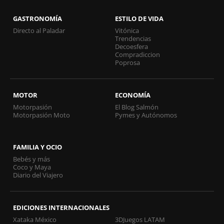
GASTRONOMÍA
ESTILO DE VIDA
Directo al Paladar
Vitónica
Trendencias
Decoesfera
Compradiccion
Poprosa
MOTOR
ECONOMÍA
Motorpasión
El Blog Salmón
Motorpasión Moto
Pymes y Autónomos
FAMILIA Y OCIO
Bebés y más
Coco y Maya
Diario del Viajero
EDICIONES INTERNACIONALES
Xataka México
3DJuegos LATAM