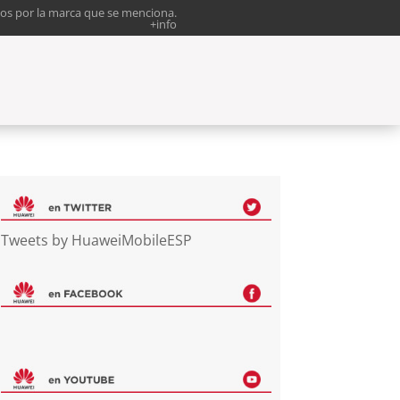
os por la marca que se menciona.
+info
Tweets by HuaweiMobileESP