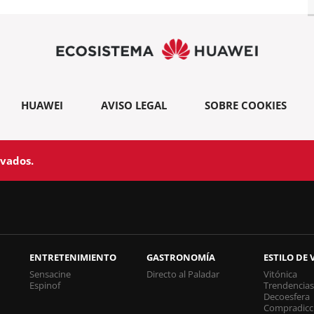
HUAWEI
AVISO LEGAL
SOBRE COOKIES
rvados.
ENTRETENIMIENTO
GASTRONOMÍA
ESTILO DE 
Sensacine
Directo al Paladar
Vitónica
Espinof
Trendencia
Decoesfera
Compradicc