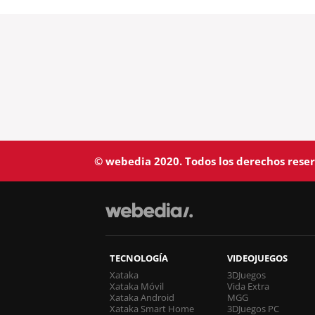
© webedia 2020. Todos los derechos rese
TECNOLOGÍA
VIDEOJUEGOS
Xataka
3DJuegos
Xataka Móvil
Vida Extra
Xataka Android
MGG
Xataka Smart Home
3DJuegos PC