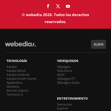
© webedia 2020. Todos los derechos
reservados.
SUBIR
TECNOLOGÍA
VIDEOJUEGOS
Xataka
3DJuegos
Xataka Móvil
Vida Extra
Xataka Android
MGG
Xataka Smart Home
3DJuegos PC
Applesfera
3DJuegos Guías
Genbeta
Mundo Xiaomi
Territorio S
ENTRETENIMIENTO
Sensacine
Espinof