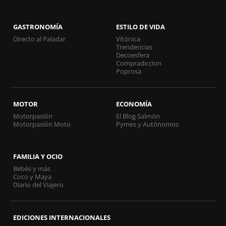
GASTRONOMÍA
ESTILO DE VIDA
Directo al Paladar
Vitónica
Trendencias
Decoesfera
Compradiccion
Poprosa
MOTOR
ECONOMÍA
Motorpasión
El Blog Salmón
Motorpasión Moto
Pymes y Autónomos
FAMILIA Y OCIO
Bebés y más
Coco y Maya
Diario del Viajero
EDICIONES INTERNACIONALES