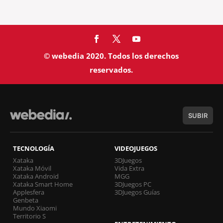
© webedia 2020. Todos los derechos
reservados.
SUBIR
TECNOLOGÍA
VIDEOJUEGOS
Xataka
3DJuegos
Xataka Móvil
Vida Extra
Xataka Android
MGG
Xataka Smart Home
3DJuegos PC
Applesfera
3DJuegos Guías
Genbeta
Mundo Xiaomi
Territorio S