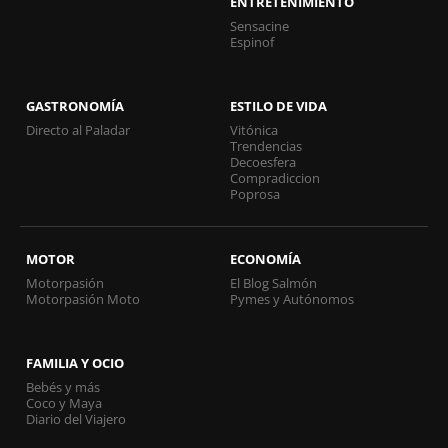
ENTRETENIMIENTO
Sensacine
Espinof
GASTRONOMÍA
ESTILO DE VIDA
Directo al Paladar
Vitónica
Trendencias
Decoesfera
Compradiccion
Poprosa
MOTOR
ECONOMÍA
Motorpasión
El Blog Salmón
Motorpasión Moto
Pymes y Autónomos
FAMILIA Y OCIO
Bebés y más
Coco y Maya
Diario del Viajero