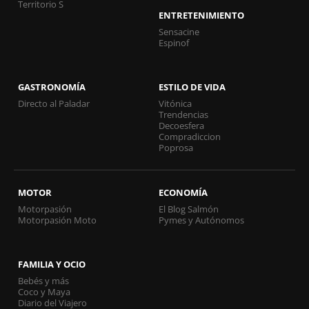
Territorio S
ENTRETENIMIENTO
Sensacine
Espinof
GASTRONOMÍA
ESTILO DE VIDA
Directo al Paladar
Vitónica
Trendencias
Decoesfera
Compradiccion
Poprosa
MOTOR
ECONOMÍA
Motorpasión
El Blog Salmón
Motorpasión Moto
Pymes y Autónomos
FAMILIA Y OCIO
Bebés y más
Coco y Maya
Diario del Viajero