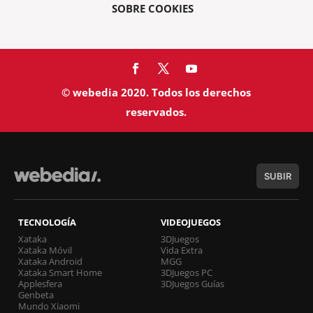
SOBRE COOKIES
© webedia 2020. Todos los derechos
reservados.
SUBIR
TECNOLOGÍA
VIDEOJUEGOS
Xataka
3DJuegos
Xataka Móvil
Vida Extra
Xataka Android
MGG
Xataka Smart Home
3DJuegos PC
Applesfera
3DJuegos Guías
Genbeta
Mundo Xiaomi