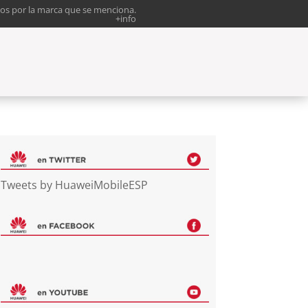
os por la marca que se menciona.
+info
Tweets by HuaweiMobileESP