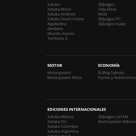
Xataka
3DJuegos
Xataka Móvil
Vida Extra
Xataka Android
MGG
Xataka Smart Home
3DJuegos PC
Applesfera
3DJuegos Guías
Genbeta
Mundo Xiaomi
Territorio S
MOTOR
ECONOMÍA
Motorpasión
El Blog Salmón
Motorpasión Moto
Pymes y Autónomos
EDICIONES INTERNACIONALES
Xataka México
3DJuegos LATAM
Xataka On
Motorpasión México
Xataka Colombia
Xataka Argentina
Xataka Brasil