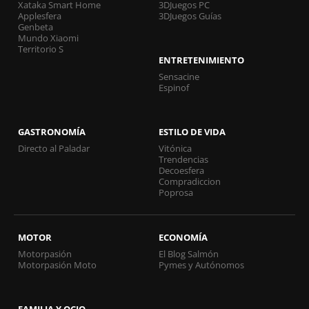
Xataka Smart Home
3DJuegos PC
Applesfera
3DJuegos Guías
Genbeta
Mundo Xiaomi
Territorio S
ENTRETENIMIENTO
Sensacine
Espinof
GASTRONOMÍA
ESTILO DE VIDA
Directo al Paladar
Vitónica
Trendencias
Decoesfera
Compradiccion
Poprosa
MOTOR
ECONOMÍA
Motorpasión
El Blog Salmón
Motorpasión Moto
Pymes y Autónomos