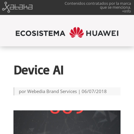
Contenidos contratados por la marca
que se menciona.
+info
Device AI
por
Webedia Brand Services
|
06/07/2018