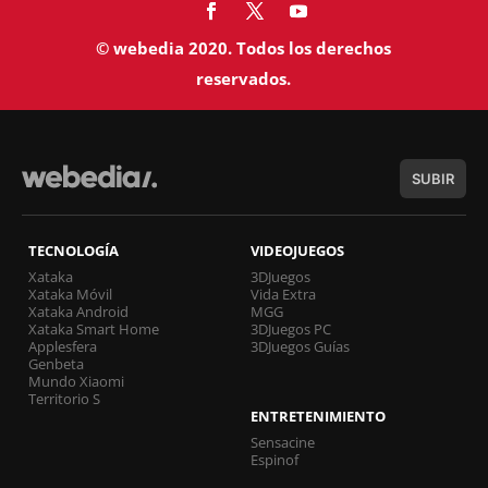
© webedia 2020. Todos los derechos
reservados.
SUBIR
TECNOLOGÍA
VIDEOJUEGOS
Xataka
3DJuegos
Xataka Móvil
Vida Extra
Xataka Android
MGG
Xataka Smart Home
3DJuegos PC
Applesfera
3DJuegos Guías
Genbeta
Mundo Xiaomi
Territorio S
ENTRETENIMIENTO
Sensacine
Espinof