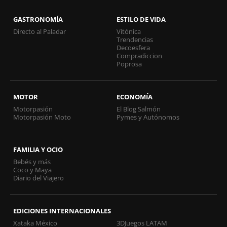
GASTRONOMÍA
ESTILO DE VIDA
Directo al Paladar
Vitónica
Trendencias
Decoesfera
Compradiccion
Poprosa
MOTOR
ECONOMÍA
Motorpasión
El Blog Salmón
Motorpasión Moto
Pymes y Autónomos
FAMILIA Y OCIO
Bebés y más
Coco y Maya
Diario del Viajero
EDICIONES INTERNACIONALES
Xataka México
3DJuegos LATAM