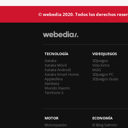
© webedia 2020. Todos los derechos rese
TECNOLOGÍA
VIDEOJUEGOS
Xataka
3DJuegos
Xataka Móvil
Vida Extra
Xataka Android
MGG
Xataka Smart Home
3DJuegos PC
Applesfera
3DJuegos Guías
Genbeta
Mundo Xiaomi
Territorio S
MOTOR
ECONOMÍA
Motorpasión
El Blog Salmón