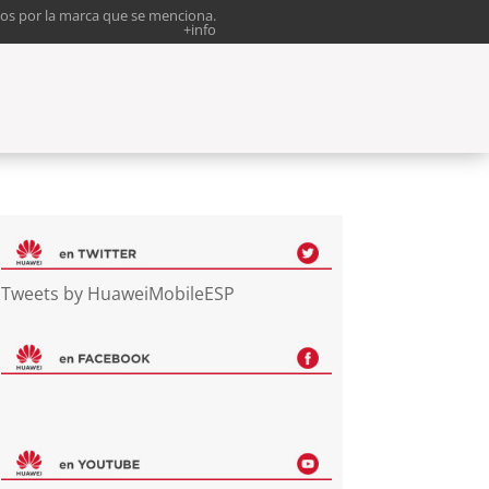
os por la marca que se menciona.
+info
Tweets by HuaweiMobileESP