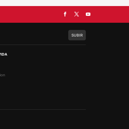
SUBIR
VIDA
s
ion