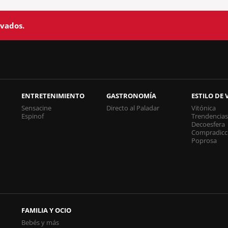
rvados.
ENTRETENIMIENTO
GASTRONOMÍA
ESTILO DE 
Sensacine
Directo al Paladar
Vitónica
Espinof
Trendencia
Decoesfera
Compradicc
Poprosa
FAMILIA Y OCIO
Bebés y más