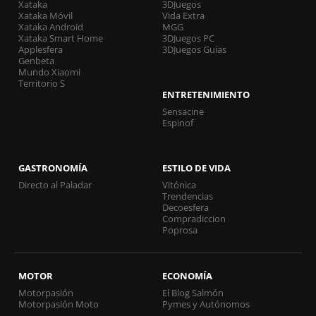
Xataka
3DJuegos
Xataka Móvil
Vida Extra
Xataka Android
MGG
Xataka Smart Home
3DJuegos PC
Applesfera
3DJuegos Guías
Genbeta
Mundo Xiaomi
Territorio S
ENTRETENIMIENTO
Sensacine
Espinof
GASTRONOMÍA
ESTILO DE VIDA
Directo al Paladar
Vitónica
Trendencias
Decoesfera
Compradiccion
Poprosa
MOTOR
ECONOMÍA
Motorpasión
El Blog Salmón
Motorpasión Moto
Pymes y Autónomos