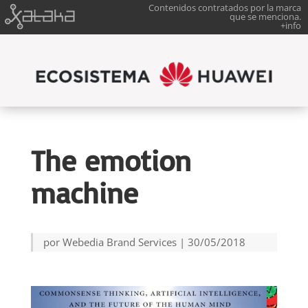
Contenidos contratados por la marca
que se menciona.
+info
The emotion
machine
por
Webedia Brand Services
|
30/05/2018