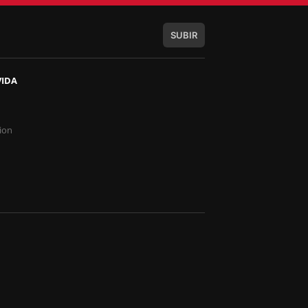
SUBIR
VIDA
s
ion