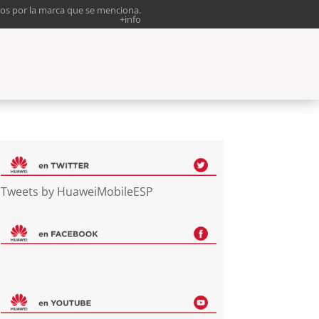
os por la marca que se menciona.
+info
Tweets by HuaweiMobileESP