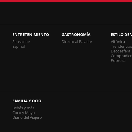
ENTRETENIMIENTO
GASTRONOMÍA
ESTILO DE 
Sensacine
Directo al Paladar
Vitónica
Espinof
Trendencia
Decoesfera
Compradicc
Poprosa
FAMILIA Y OCIO
Bebés y más
Coco y Maya
Diario del Viajero