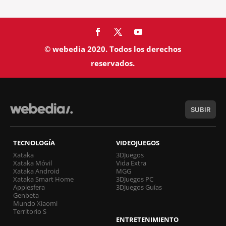
© webedia 2020. Todos los derechos
reservados.
SUBIR
TECNOLOGÍA
VIDEOJUEGOS
Xataka
3DJuegos
Xataka Móvil
Vida Extra
Xataka Android
MGG
Xataka Smart Home
3DJuegos PC
Applesfera
3DJuegos Guías
Genbeta
Mundo Xiaomi
Territorio S
ENTRETENIMIENTO