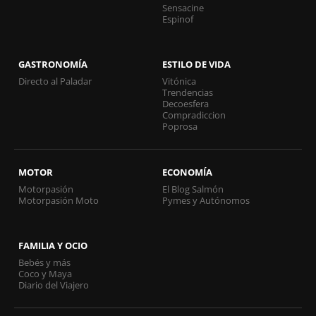
Sensacine
Espinof
GASTRONOMÍA
ESTILO DE VIDA
Directo al Paladar
Vitónica
Trendencias
Decoesfera
Compradiccion
Poprosa
MOTOR
ECONOMÍA
Motorpasión
El Blog Salmón
Motorpasión Moto
Pymes y Autónomos
FAMILIA Y OCIO
Bebés y más
Coco y Maya
Diario del Viajero