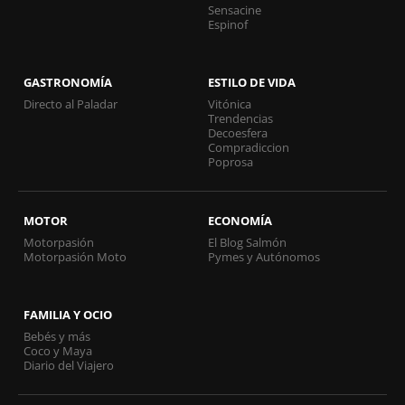
Sensacine
Espinof
GASTRONOMÍA
ESTILO DE VIDA
Directo al Paladar
Vitónica
Trendencias
Decoesfera
Compradiccion
Poprosa
MOTOR
ECONOMÍA
Motorpasión
El Blog Salmón
Motorpasión Moto
Pymes y Autónomos
FAMILIA Y OCIO
Bebés y más
Coco y Maya
Diario del Viajero