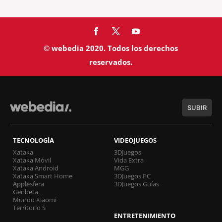
© webedia 2020. Todos los derechos
reservados.
SUBIR
TECNOLOGÍA
VIDEOJUEGOS
Xataka
3DJuegos
Xataka Móvil
Vida Extra
Xataka Android
MGG
Xataka Smart Home
3DJuegos PC
Applesfera
3DJuegos Guías
Genbeta
Mundo Xiaomi
Territorio S
ENTRETENIMIENTO