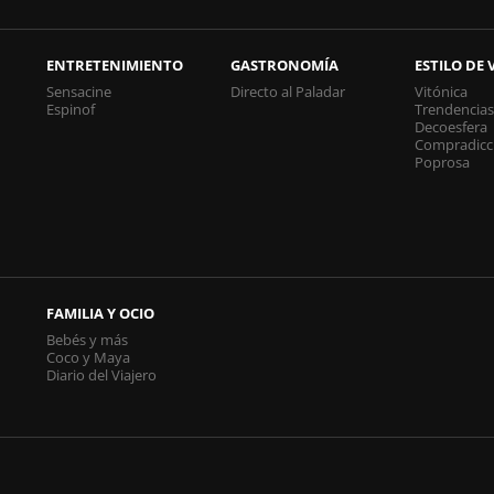
ENTRETENIMIENTO
GASTRONOMÍA
ESTILO DE 
Sensacine
Directo al Paladar
Vitónica
Espinof
Trendencia
Decoesfera
Compradicc
Poprosa
FAMILIA Y OCIO
Bebés y más
Coco y Maya
Diario del Viajero