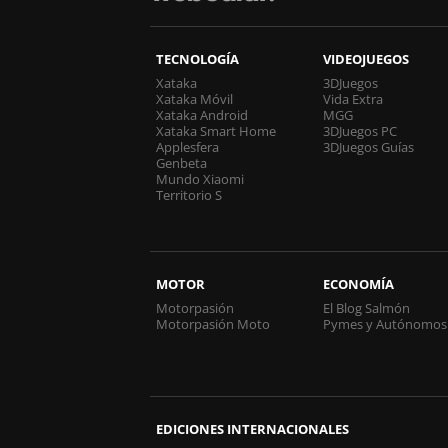
TECNOLOGÍA
VIDEOJUEGOS
Xataka
3DJuegos
Xataka Móvil
Vida Extra
Xataka Android
MGG
Xataka Smart Home
3DJuegos PC
Applesfera
3DJuegos Guías
Genbeta
Mundo Xiaomi
Territorio S
MOTOR
ECONOMÍA
Motorpasión
El Blog Salmón
Motorpasión Moto
Pymes y Autónomos
EDICIONES INTERNACIONALES