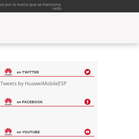
os por la marca que se menciona.
+info
Tweets by HuaweiMobileESP