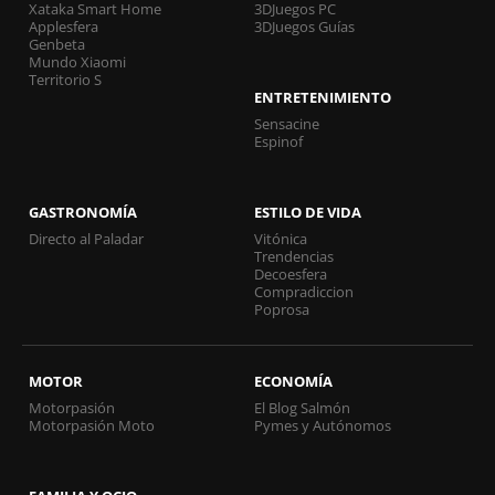
Xataka Smart Home
3DJuegos PC
Applesfera
3DJuegos Guías
Genbeta
Mundo Xiaomi
Territorio S
ENTRETENIMIENTO
Sensacine
Espinof
GASTRONOMÍA
ESTILO DE VIDA
Directo al Paladar
Vitónica
Trendencias
Decoesfera
Compradiccion
Poprosa
MOTOR
ECONOMÍA
Motorpasión
El Blog Salmón
Motorpasión Moto
Pymes y Autónomos