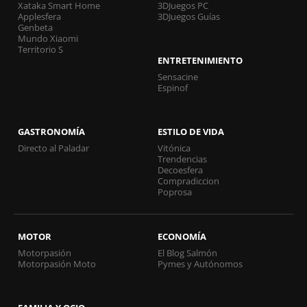
Xataka Smart Home
3DJuegos PC
Applesfera
3DJuegos Guías
Genbeta
Mundo Xiaomi
Territorio S
ENTRETENIMIENTO
Sensacine
Espinof
GASTRONOMÍA
ESTILO DE VIDA
Directo al Paladar
Vitónica
Trendencias
Decoesfera
Compradiccion
Poprosa
MOTOR
ECONOMÍA
Motorpasión
El Blog Salmón
Motorpasión Moto
Pymes y Autónomos