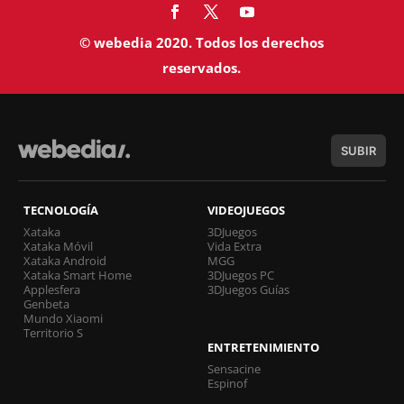
© webedia 2020. Todos los derechos
reservados.
SUBIR
TECNOLOGÍA
VIDEOJUEGOS
Xataka
3DJuegos
Xataka Móvil
Vida Extra
Xataka Android
MGG
Xataka Smart Home
3DJuegos PC
Applesfera
3DJuegos Guías
Genbeta
Mundo Xiaomi
Territorio S
ENTRETENIMIENTO
Sensacine
Espinof