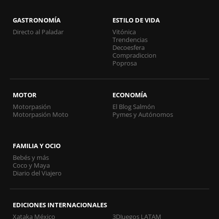
GASTRONOMÍA
ESTILO DE VIDA
Directo al Paladar
Vitónica
Trendencias
Decoesfera
Compradiccion
Poprosa
MOTOR
ECONOMÍA
Motorpasión
El Blog Salmón
Motorpasión Moto
Pymes y Autónomos
FAMILIA Y OCIO
Bebés y más
Coco y Maya
Diario del Viajero
EDICIONES INTERNACIONALES
Xataka México
3DJuegos LATAM