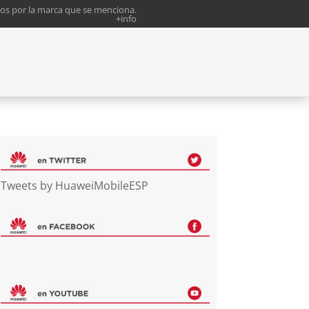
os por la marca que se menciona.
+info
Tweets by HuaweiMobileESP