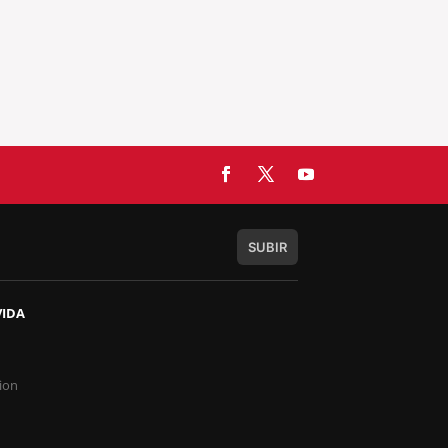
SUBIR
VIDA
s
ion