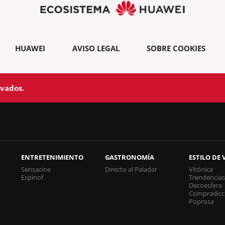
HUAWEI
AVISO LEGAL
SOBRE COOKIES
rvados.
ENTRETENIMIENTO
GASTRONOMÍA
ESTILO DE 
Sensacine
Directo al Paladar
Vitónica
Espinof
Trendencia
Decoesfera
Compradicc
Poprosa