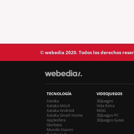
© webedia 2020. Todos los derechos rese
TECNOLOGÍA
VIDEOJUEGOS
Xataka
3DJuegos
Xataka Móvil
Vida Extra
Xataka Android
MGG
Xataka Smart Home
3DJuegos PC
Applesfera
3DJuegos Guías
Genbeta
Mundo Xiaomi