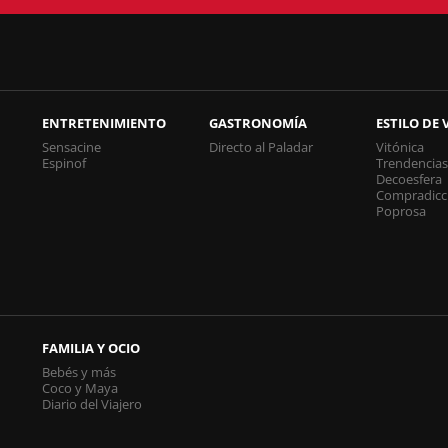
ENTRETENIMIENTO
GASTRONOMÍA
ESTILO DE 
Sensacine
Directo al Paladar
Vitónica
Espinof
Trendencia
Decoesfera
Compradicc
Poprosa
FAMILIA Y OCIO
Bebés y más
Coco y Maya
Diario del Viajero