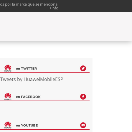
os por la marca que se menciona.
+info
Tweets by HuaweiMobileESP