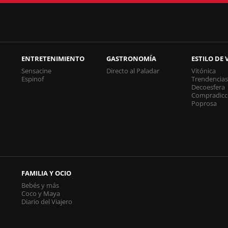
ENTRETENIMIENTO
GASTRONOMÍA
ESTILO DE 
Sensacine
Directo al Paladar
Vitónica
Espinof
Trendencia
Decoesfera
Compradicc
Poprosa
FAMILIA Y OCIO
Bebés y más
Coco y Maya
Diario del Viajero