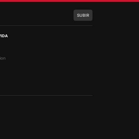
SUBIR
VIDA
s
ion