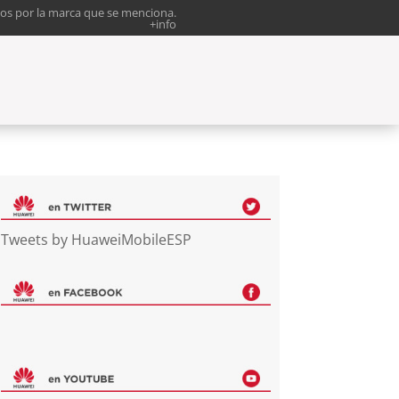
os por la marca que se menciona.
+info
Tweets by HuaweiMobileESP