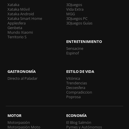
Xataka
3DJuegos
Xataka Móvil
Vida Extra
Xataka Android
MGG
Xataka Smart Home
3DJuegos PC
Applesfera
3DJuegos Guías
Genbeta
Mundo Xiaomi
Territorio S
ENTRETENIMIENTO
Sensacine
Espinof
GASTRONOMÍA
ESTILO DE VIDA
Directo al Paladar
Vitónica
Trendencias
Decoesfera
Compradiccion
Poprosa
MOTOR
ECONOMÍA
Motorpasión
El Blog Salmón
Motorpasión Moto
Pymes y Autónomos