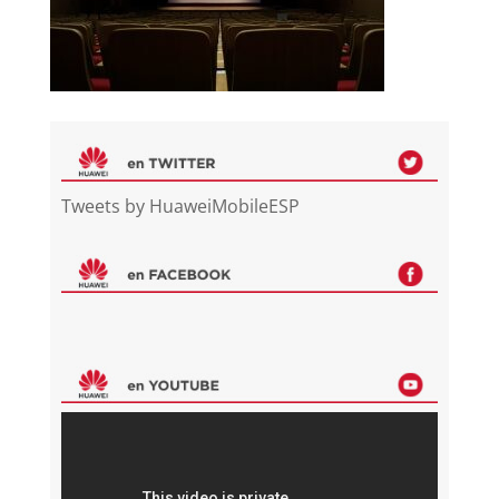
Tweets by HuaweiMobileESP