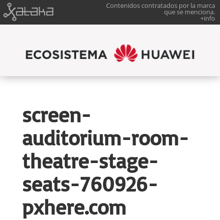
Contenidos contratados por la marca
que se menciona.
+info
screen-
auditorium-room-
theatre-stage-
seats-760926-
pxhere.com