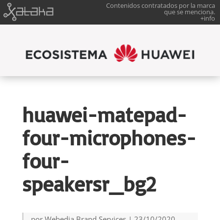
Contenidos contratados por la marca
que se menciona.
+info
huawei-matepad-
four-microphones-
four-
speakersr_bg2
por
Webedia Brand Services
|
23/10/2020