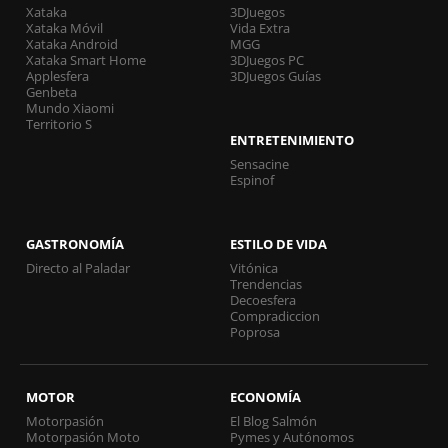
Xataka
3DJuegos
Xataka Móvil
Vida Extra
Xataka Android
MGG
Xataka Smart Home
3DJuegos PC
Applesfera
3DJuegos Guías
Genbeta
Mundo Xiaomi
Territorio S
ENTRETENIMIENTO
Sensacine
Espinof
GASTRONOMÍA
ESTILO DE VIDA
Directo al Paladar
Vitónica
Trendencias
Decoesfera
Compradiccion
Poprosa
MOTOR
ECONOMÍA
Motorpasión
El Blog Salmón
Motorpasión Moto
Pymes y Autónomos