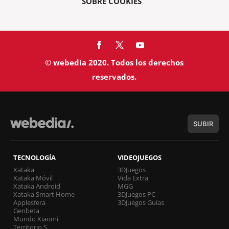
SOBRE COOKIES
© webedia 2020. Todos los derechos
reservados.
SUBIR
TECNOLOGÍA
VIDEOJUEGOS
Xataka
3DJuegos
Xataka Móvil
Vida Extra
Xataka Android
MGG
Xataka Smart Home
3DJuegos PC
Applesfera
3DJuegos Guías
Genbeta
Mundo Xiaomi
Territorio S