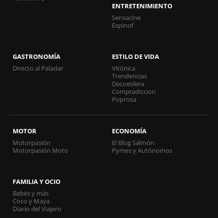
ENTRETENIMIENTO
Sensacine
Espinof
GASTRONOMÍA
ESTILO DE VIDA
Directo al Paladar
Vitónica
Trendencias
Decoesfera
Compradiccion
Poprosa
MOTOR
ECONOMÍA
Motorpasión
El Blog Salmón
Motorpasión Moto
Pymes y Autónomos
FAMILIA Y OCIO
Bebés y más
Coco y Maya
Diario del Viajero