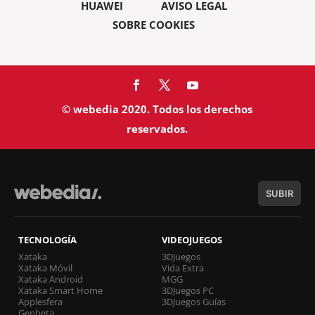
HUAWEI
AVISO LEGAL
SOBRE COOKIES
© webedia 2020. Todos los derechos
reservados.
SUBIR
TECNOLOGÍA
VIDEOJUEGOS
Xataka
3DJuegos
Xataka Móvil
Vida Extra
Xataka Android
MGG
Xataka Smart Home
3DJuegos PC
Applesfera
3DJuegos Guías
Genbeta