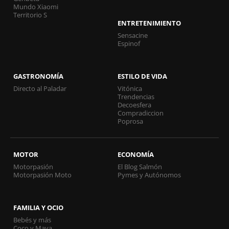
Mundo Xiaomi
Territorio S
ENTRETENIMIENTO
Sensacine
Espinof
GASTRONOMÍA
ESTILO DE VIDA
Directo al Paladar
Vitónica
Trendencias
Decoesfera
Compradiccion
Poprosa
MOTOR
ECONOMÍA
Motorpasión
El Blog Salmón
Motorpasión Moto
Pymes y Autónomos
FAMILIA Y OCIO
Bebés y más
Coco y Maya