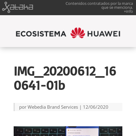
Contenidos contratados por la marca
que se menciona.
+info
IMG_20200612_16
0641-01b
por
Webedia Brand Services
|
12/06/2020