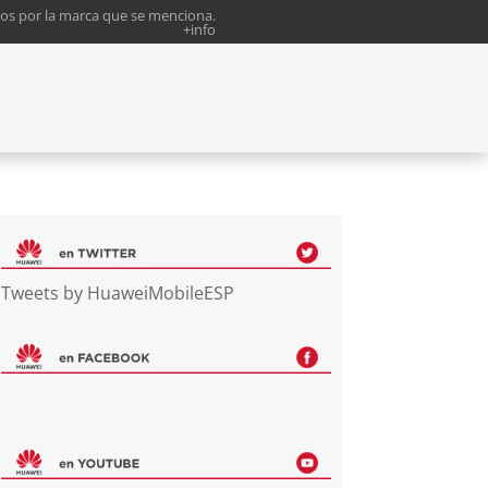
os por la marca que se menciona.
+info
Tweets by HuaweiMobileESP