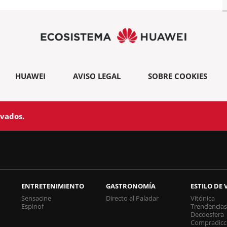
HUAWEI
AVISO LEGAL
SOBRE COOKIES
rvados.
ENTRETENIMIENTO
GASTRONOMÍA
ESTILO DE 
Sensacine
Directo al Paladar
Vitónica
Espinof
Trendencia
Decoesfera
Compradicc