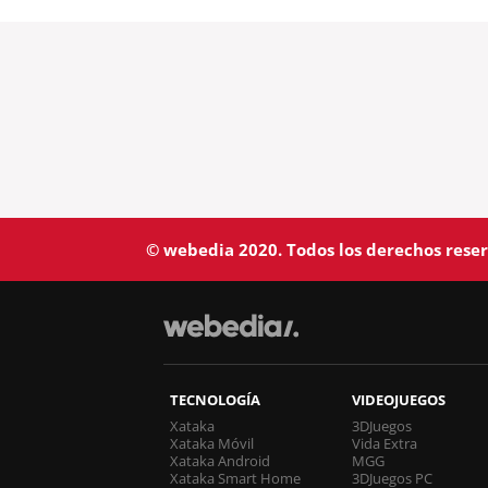
© webedia 2020. Todos los derechos rese
TECNOLOGÍA
VIDEOJUEGOS
Xataka
3DJuegos
Xataka Móvil
Vida Extra
Xataka Android
MGG
Xataka Smart Home
3DJuegos PC