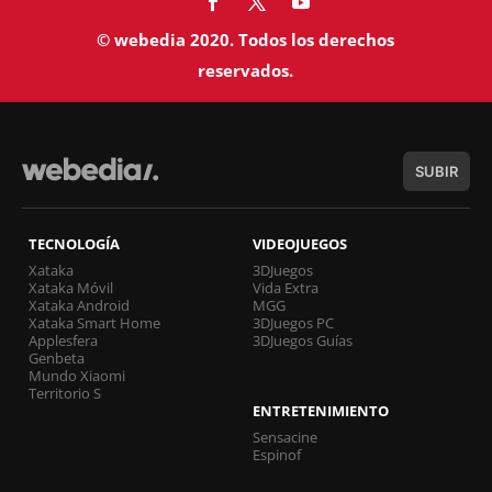
© webedia 2020. Todos los derechos
reservados.
SUBIR
TECNOLOGÍA
VIDEOJUEGOS
Xataka
3DJuegos
Xataka Móvil
Vida Extra
Xataka Android
MGG
Xataka Smart Home
3DJuegos PC
Applesfera
3DJuegos Guías
Genbeta
Mundo Xiaomi
Territorio S
ENTRETENIMIENTO
Sensacine
Espinof