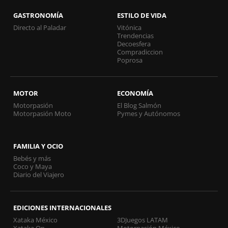
GASTRONOMÍA
ESTILO DE VIDA
Directo al Paladar
Vitónica
Trendencias
Decoesfera
Compradiccion
Poprosa
MOTOR
ECONOMÍA
Motorpasión
El Blog Salmón
Motorpasión Moto
Pymes y Autónomos
FAMILIA Y OCIO
Bebés y más
Coco y Maya
Diario del Viajero
EDICIONES INTERNACIONALES
Xataka México
3DJuegos LATAM