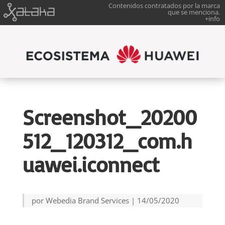
Contenidos contratados por la marca
que se menciona.
+info
Screenshot_20200
512_120312_com.h
uawei.iconnect
por
Webedia Brand Services
|
14/05/2020