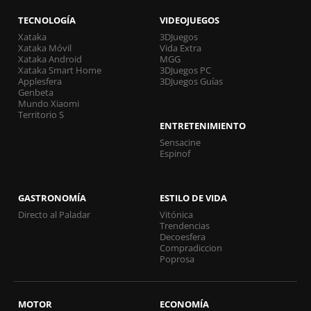
TECNOLOGÍA
VIDEOJUEGOS
Xataka
3DJuegos
Xataka Móvil
Vida Extra
Xataka Android
MGG
Xataka Smart Home
3DJuegos PC
Applesfera
3DJuegos Guías
Genbeta
Mundo Xiaomi
Territorio S
ENTRETENIMIENTO
Sensacine
Espinof
GASTRONOMÍA
ESTILO DE VIDA
Directo al Paladar
Vitónica
Trendencias
Decoesfera
Compradiccion
Poprosa
MOTOR
ECONOMÍA