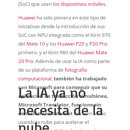
(SoC) que usen
los dispositivos móviles
.
Huawei
ha sido pionera en este tipo de
iniciativas desde la introducción de sus
SoC con NPU integrada como el Kirin 970
del
Mate 10
y los
Huawei P20
y
P20 Pro
,
primero, y el Kirin 980 del
Huawei Mate
20 Pro
. Además de usar la IA como parte
de su plataforma de
fotografía
computacional
,
también ha trabajado
La IA ya no
con Microsoft para conseguir que su
aplicación de traducción simultánea,
necesita de la
Microsoft Translator, funcione sin
conexión con Internet
tan bien como
nube
usando la nube para acelerar el