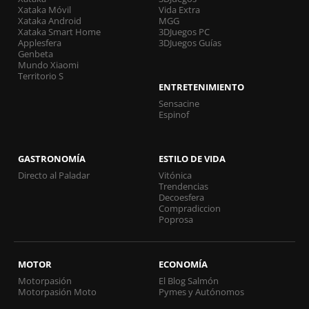
Xataka Móvil
Vida Extra
Xataka Android
MGG
Xataka Smart Home
3DJuegos PC
Applesfera
3DJuegos Guías
Genbeta
Mundo Xiaomi
Territorio S
ENTRETENIMIENTO
Sensacine
Espinof
GASTRONOMÍA
ESTILO DE VIDA
Directo al Paladar
Vitónica
Trendencias
Decoesfera
Compradiccion
Poprosa
MOTOR
ECONOMÍA
Motorpasión
El Blog Salmón
Motorpasión Moto
Pymes y Autónomos