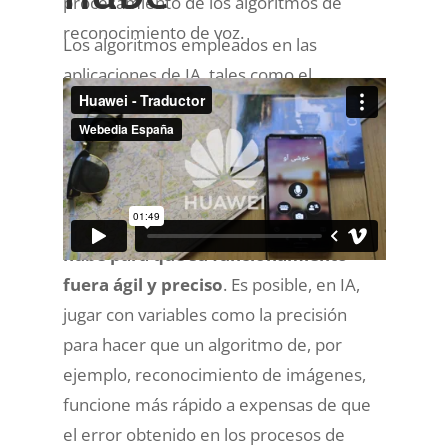
procesamiento de los algoritmos de
reconocimiento de voz.
Los algoritmos empleados en las
aplicaciones de IA, tales como el
reconocimiento de imágenes o
el
procesamiento del lenguaje
natural
,
han necesitado
tradicionalmente de la elevada
capacidad de procesamiento de la
nube para que su funcionamiento
fuera ágil y preciso
. Es posible, en IA,
jugar con variables como la precisión
para hacer que un algoritmo de, por
ejemplo, reconocimiento de imágenes,
funcione más rápido a expensas de que
el error obtenido en los procesos de