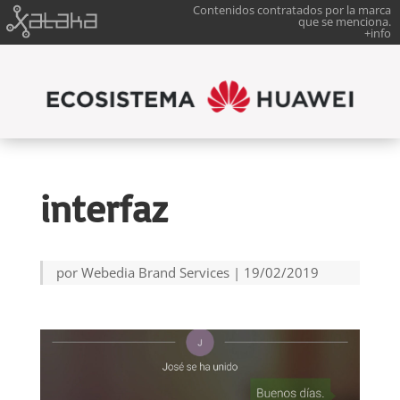
Contenidos contratados por la marca
que se menciona.
+info
interfaz
por
Webedia Brand Services
|
19/02/2019