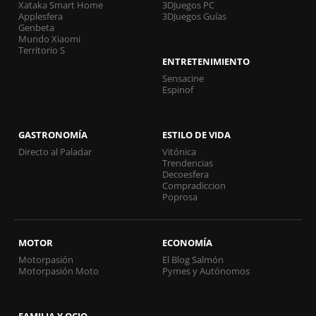
Xataka Smart Home
3DJuegos PC
Applesfera
3DJuegos Guías
Genbeta
Mundo Xiaomi
Territorio S
ENTRETENIMIENTO
Sensacine
Espinof
GASTRONOMÍA
ESTILO DE VIDA
Directo al Paladar
Vitónica
Trendencias
Decoesfera
Compradiccion
Poprosa
MOTOR
ECONOMÍA
Motorpasión
El Blog Salmón
Motorpasión Moto
Pymes y Autónomos